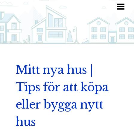
HEM
HITTA INSPIRATION
TOTALKOSTNAD
ANVÄND DIN FANTASI
BLOGG
Mitt nya hus |
Tips för att köpa
eller bygga nytt
hus