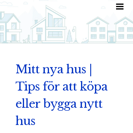
HEM
HITTA INSPIRATION
TOTALKOSTNAD
ANVÄND DIN FANTASI
BLOGG
Mitt nya hus |
Tips för att köpa
eller bygga nytt
hus