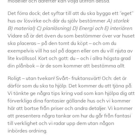
modeller och därefter kan välja utifrån dessa.
Det förra dock; det syftar till att du ska bygga ett ”eget”
hus av lösvirke och där du själv bestämmer
A) storlek
B) material) C) planlösning) D) Energi och E) interiören
.
Vidare så är det även du som bestämmer över var huset
ska placeras – på den tomt du köpt – och om du
exempelvis vill ha sol på dagen eller om du vill njuta av
lite kvällssol. Kort och gott: du – och i allra högsta grad
din plånbok – är de som kommer att bestämma allt.
Roligt – utan tvekan! Svårt- fruktansvärt! Och: det är
därför som du ska ta hjälp. Det kommer du att tjäna på.
Vi tänkte ge några tips kring vad som kan hjälpa dig att
förverkliga dina fantasier gällande hus och vi kommer
här att bortse från priser och andra detaljer. Vi kommer
att presentera några tankar om hur du går från fantasi
till verklighet och vi radar upp dem utan någon
inbördes ordning.