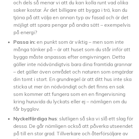
och dels så menar vi att du kan kolla runt vad olika
saker kostar. Är det billigare att bygga i trä, kan du
tjäna på att välja en annan typ av fasad och är det
möjligt att spara pengar på andra sätt – exempelvis
på energi?
Passa in:
en punkt som är viktig – men som inte
många tänker på – är att huset som du står inför att
bygga måste anpassas efter omgivningen. Detta
gäller inte nödvändigtvis bara dina framtida grannar
– det gäller även området och naturen som omgärdar
din tomt i stort. En grundregel är att ditt hus inte ska
sticka ut mer än nödvändigt och det finns en sak
som kommer att fungera som en en fingervisning
kring huruvida du lyckats eller ej – nämligen om du
får bygglov.
Nyckelfärdiga hus
: slutligen så ska vi slå ett slag för
dessa. De går nämligen också att påverka utseendet
på till en stor grad. Tillverkare och återförsäljare av