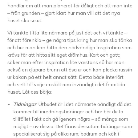
handlar om att man planerat för dåligt och att man inte
– från grunden – gjort klart hur man vill att det nya
huset ska se ut.
Vi tänkte titta lite närmare på just det och vi tänkte –
för att förenkla – ge några tips kring hur man ska tänka
och hur man kan hitta den nödvändiga inspiration som
krävs för att hitta sitt eget drömhus. Kort och gott;
söker man efter inspiration lite varstans så har man
också en djupare brunn att ösa ur och kan plocka russin
ur kakan på ett helt annat sätt. Detta både interiört
och sett till varje enskilt rum invändigt i det framtida
huset. Låt oss börja:
Tidningar
. Utbudet är i det närmaste oändligt då det
kommer till inredningstidningar och här bör du ta
tillfället i akt och gå igenom några – så många som
möjligt – av dessa. Det finns dessutom tidningar som
specialiserat sig på olika rum; badrum och kök i