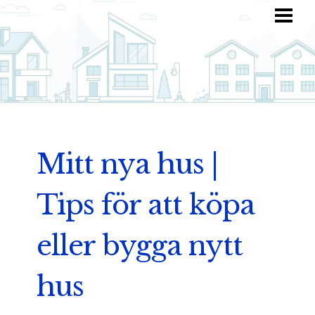
HEM
HITTA INSPIRATION
TOTALKOSTNAD
ANVÄND DIN FANTASI
BLOGG
Mitt nya hus |
Tips för att köpa
eller bygga nytt
hus