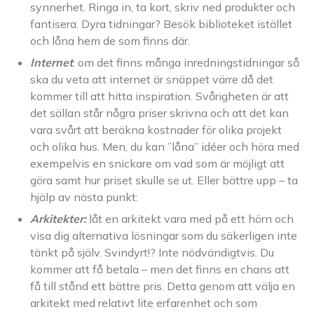
synnerhet. Ringa in, ta kort, skriv ned produkter och
fantisera. Dyra tidningar? Besök biblioteket istället
och låna hem de som finns där.
Internet
: om det finns många inredningstidningar så
ska du veta att internet är snäppet värre då det
kommer till att hitta inspiration. Svårigheten är att
det sällan står några priser skrivna och att det kan
vara svårt att beräkna kostnader för olika projekt
och olika hus. Men, du kan ”låna” idéer och höra med
exempelvis en snickare om vad som är möjligt att
göra samt hur priset skulle se ut. Eller bättre upp – ta
hjälp av nästa punkt:
Arkitekter:
låt en arkitekt vara med på ett hörn och
visa dig alternativa lösningar som du säkerligen inte
tänkt på själv. Svindyrt!? Inte nödvändigtvis. Du
kommer att få betala – men det finns en chans att
få till stånd ett bättre pris. Detta genom att välja en
arkitekt med relativt lite erfarenhet och som