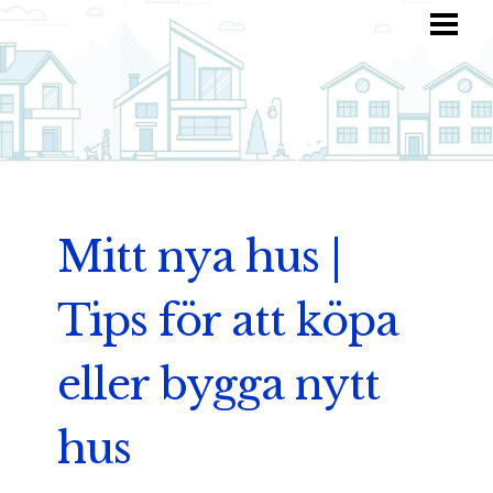
HEM
HITTA INSPIRATION
TOTALKOSTNAD
ANVÄND DIN FANTASI
BLOGG
Mitt nya hus |
Tips för att köpa
eller bygga nytt
hus