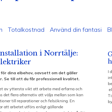
n
Totalkostnad
Använd din fantasi
B
stallation i Norrtälje:
G
elektriker
h
I 
e för dina elbehov, oavsett om det gäller
in
. Se till att du får professionell kvalitet.
be
det av yttersta vikt att arbeta med erfarna och
el
nns det flera alternativ att välja mellan som kan
Ti
tioner till reparationer och felsökning. En
by
r att arbetet utförs enligt gällande