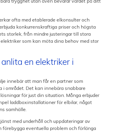
bara trygghet utan även bevarar värdet på ditt
erkar ofta med etablerade elkonsulter och
 erbjuda konkurrenskraftiga priser och högsta
s storlek, från mindre justeringar till stora
 elektriker som kan möta dina behov med stor
nlita en elektriker i
rtälje innebär att man får en partner som
na i området. Det kan innebära snabbare
ösningar för just din situation. Många erbjuder
pel laddboxinstallationer för elbilar, något
ens samhälle.
ll tjänst med underhåll och uppdateringar av
an förebygga eventuella problem och förlänga