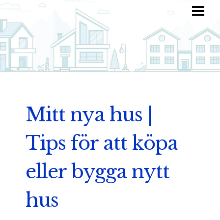
HEM
HITTA INSPIRATION
TOTALKOSTNAD
ANVÄND DIN FANTASI
BLOGG
Mitt nya hus |
Tips för att köpa
eller bygga nytt
hus