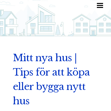
HEM
HITTA INSPIRATION
TOTALKOSTNAD
ANVÄND DIN FANTASI
BLOGG
Mitt nya hus |
Tips för att köpa
eller bygga nytt
hus