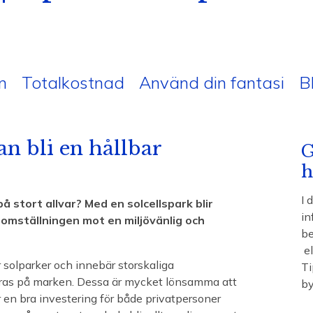
n
Totalkostnad
Använd din fantasi
B
an bli en hållbar
G
h
I 
å stort allvar? Med en solcellspark blir
in
 omställningen mot en miljövänlig och
be
el
r solparker och innebär storskaliga
Ti
leras på marken. Dessa är mycket lönsamma att
by
r en bra investering för både privatpersoner