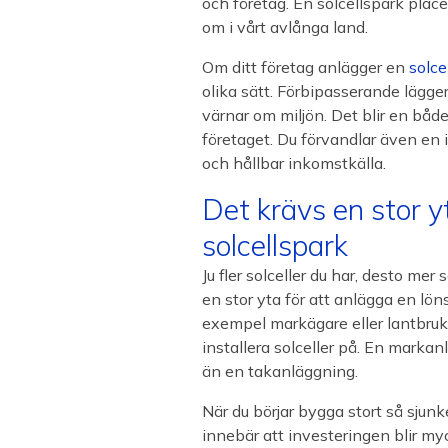
och företag. En solcellspark placer
om i vårt avlånga land.
Om ditt företag anlägger en
solce
olika sätt. Förbipasserande lägger
värnar om miljön. Det blir en båd
företaget. Du förvandlar även en 
och hållbar inkomstkälla.
Det krävs en stor y
solcellspark
Ju fler solceller du har, desto me
en stor yta för att anlägga en lön
exempel markägare eller lantbrukar
installera solceller på. En mark
än en takanläggning.
När du börjar bygga stort så sjunk
innebär att investeringen blir my