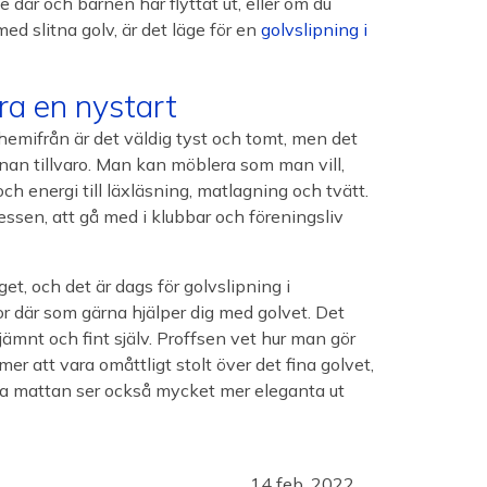
e där och barnen har flyttat ut, eller om du
ed slitna golv, är det läge för en
golvslipning i
ra en nystart
 hemifrån är det väldig tyst och tomt, men det
nnan tillvaro. Man kan möblera som man vill,
och energi till läxläsning, matlagning och tvätt.
ressen, att gå med i klubbar och föreningsliv
t, och det är dags för golvslipning i
r där som gärna hjälper dig med golvet. Det
 jämnt och fint själv. Proffsen vet hur man gör
mer att vara omåttligt stolt över det fina golvet,
ya mattan ser också mycket mer eleganta ut
14 feb. 2022