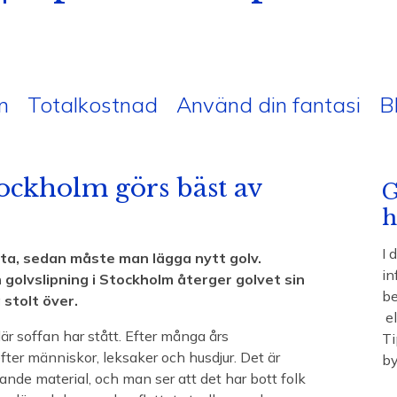
n
Totalkostnad
Använd din fantasi
B
tockholm görs bäst av
G
h
I 
ta, sedan måste man lägga nytt golv.
in
 golvslipning i Stockholm återger golvet sin
be
 stolt över.
el
är soffan har stått. Efter många års
Ti
ter människor, leksaker och husdjur. Det är
by
levande material, och man ser att det har bott folk