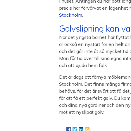
i huset. Antingen du har bott läng
precis har förvärvat en lägenhet m
Stockholm
.
Golvslipning kan va
När det yngsta barnet har flyttat
är också en nystart för en helt a
och det går inte åt så mycket tid 
Man får tid över till sina egna int
och att bjuda hem folk.
Det är dags att förnya möblemange
Stockholm. Det finns många firmo
behövs, för det är svårt att få det
för att få ett perfekt golv. Du kom
och dina nya gardiner och den n
mot ett nyslipat golv.