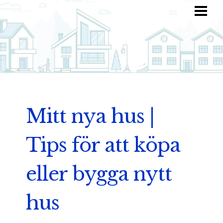
HEM
HITTA INSPIRATION
TOTALKOSTNAD
ANVÄND DIN FANTASI
BLOGG
Mitt nya hus |
Tips för att köpa
eller bygga nytt
hus