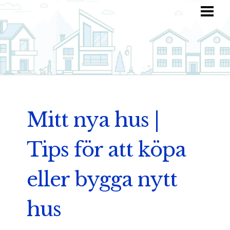
HEM
HITTA INSPIRATION
TOTALKOSTNAD
ANVÄND DIN FANTASI
BLOGG
Mitt nya hus |
Tips för att köpa
eller bygga nytt
hus