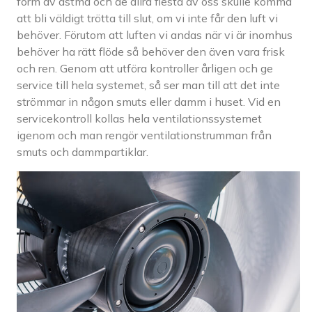
form av astma och de allra flesta av oss skulle komma
att bli väldigt trötta till slut, om vi inte får den luft vi
behöver. Förutom att luften vi andas när vi är inomhus
behöver ha rätt flöde så behöver den även vara frisk
och ren. Genom att utföra kontroller årligen och ge
service till hela systemet, så ser man till att det inte
strömmar in någon smuts eller damm i huset. Vid en
servicekontroll kollas hela ventilationssystemet
igenom och man rengör ventilationstrumman från
smuts och dammpartiklar.