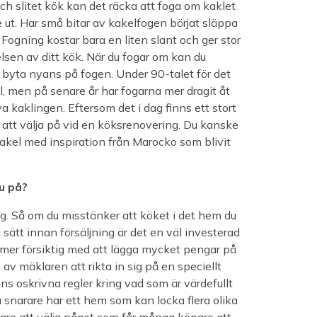
h slitet kök kan det räcka att foga om kaklet
e ut. Har små bitar av kakelfogen börjat släppa
k. Fogning kostar bara en liten slant och ger stor
elsen av ditt kök. När du fogar om kan du
 byta nyans på fogen. Under 90-talet för det
el, men på senare år har fogarna mer dragit åt
a kaklingen. Eftersom det i dag finns ett stort
r att välja på vid en köksrenovering. Du kanske
 kakel med inspiration från Marocko som blivit
u på?
g. Så om du misstänker att köket i det hem du
sätt innan försäljning är det en väl investerad
mer försiktig med att lägga mycket pengar på
p av mäklaren att rikta in sig på en speciellt
ns oskrivna regler kring vad som är värdefullt
 snarare har ett hem som kan locka flera olika