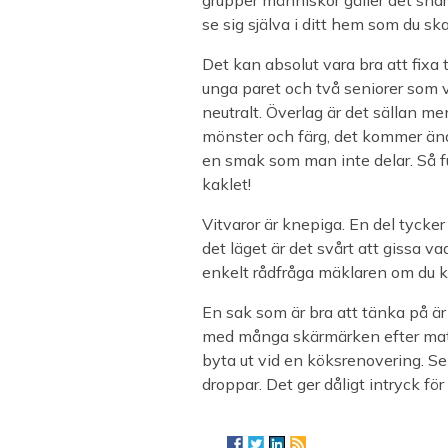
grupper människor gäller det snar
se sig själva i ditt hem som du ska
Det kan absolut vara bra att fixa 
unga paret och två seniorer som vi
neutralt. Överlag är det sällan m
mönster och färg, det kommer ändå
en smak som man inte delar. Så 
kaklet!
Vitvaror är knepiga. En del tycker 
det läget är det svårt att gissa 
enkelt rådfråga mäklaren om du k
En sak som är bra att tänka på är
med många skärmärken efter matla
byta ut vid en köksrenovering. Se 
droppar. Det ger dåligt intryck fö