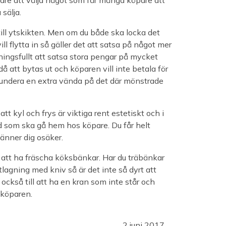
are att välja något som får många köpare att
 sälja.
till ytskikten. Men om du både ska locka det
ll flytta in så gäller det att satsa på något mer
eningsfullt att satsa stora pengar på mycket
 att bytas ut och köparen vill inte betala för
fundera en extra vända på det där mönstrade
att kyl och frys är viktiga rent estetiskt och i
vad som ska gå hem hos köpare. Du får helt
änner dig osäker.
 att ha fräscha köksbänkar. Har du träbänkar
gning med kniv så är det inte så dyrt att
också till att ha en kran som inte står och
r köparen.
2 juni 2017