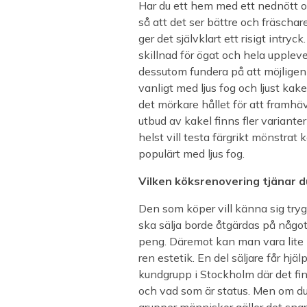
Har du ett hem med ett nednött oc
så att det ser bättre och fräschar
ger det självklart ett risigt intryc
skillnad för ögat och hela upplev
dessutom fundera på att möjligen
vanligt med ljus fog och ljust kak
det mörkare hållet för att framhäv
utbud av kakel finns fler variante
helst vill testa färgrikt mönstrat
populärt med ljus fog.
Vilken köksrenovering tjänar d
Den som köper vill känna sig tryg
ska sälja borde åtgärdas på något 
peng. Däremot kan man vara lite 
ren estetik. En del säljare får hjäl
kundgrupp i Stockholm där det fin
och vad som är status. Men om du