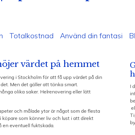
n
Totalkostnad
Använd din fantasi
B
höjer värdet på hemmet
G
h
ering i Stockholm för att få upp värdet på din
 det. Men det gäller att tänka smart.
I 
nga olika saker. Helrenovering eller lätt
in
be
el
apeter och målade ytor är något som de flesta
Ti
å köpare som känner liv och lust i att direkt
by
på en eventuell fuktskada.