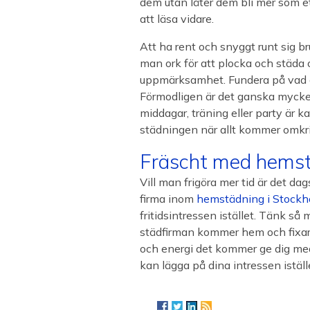
dem utan låter dem bli mer som ett
att läsa vidare.
Att ha rent och snyggt runt sig br
man ork för att plocka och städ
uppmärksamhet. Fundera på vad du s
Förmodligen är det ganska mycket
middagar, träning eller party är 
städningen när allt kommer omkr
Fräscht med hems
Vill man frigöra mer tid är det da
firma inom
hemstädning i Stock
fritidsintressen istället. Tänk så 
städfirman kommer hem och fixar t
och energi det kommer ge dig med
kan lägga på dina intressen iställ