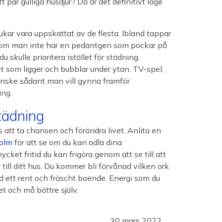
 par gulliga husdjur? Då är det definitivt läge
ukar vara uppskattat av de flesta. Ibland tappar
a om man inte har en pedantgen som pockar på
kulle prioritera istället för städning.
 som ligger och bubblar under ytan. TV-spel,
kanske sådant man vill gynna framför
ing.
tädning
gs att ta chansen och förändra livet. Anlita en
holm
för att se om du kan odla dina
mycket fritid du kan frigöra genom att se till att
ill ditt hus. Du kommer bli förvånad vilken ork
 ett rent och fräscht boende. Energi som du
et och må bättre själv.
30 mars 2022