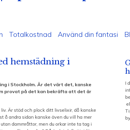
n
Totalkostnad
Använd din fantasi
B
ed hemstädning i
G
h
I 
ing i Stockholm. Är det värt det, kanske
in
 provat på det kan bekräfta att det är
be
el
 liv. Är städ och plock ditt livselixir, då kanske
Ti
. Fast å andra sidan kanske även du vill ha mer
by
re utan dammråttor, men du orkar inte ta tag i