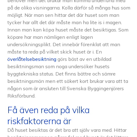
behöver men det brukar man komma underfund med
på de olika visningarna. Kolla därför så många hus som
möjligt. När man sen hittar det där huset som man
tycker har allt det där måste man ha lite is i magen.
Innan man kan köpa huset måste det besiktigas. Som
köpare har man nämligen enligt lagen
undersökningsplikt. Det innebär förenklat att man
måste ta reda på vilket skick huset är i. En
överlåtelsebesiktning
görs bäst av en utbildad
besiktningsman som noga undersöker husets
byggtekniska status. Det finns bättre och sämre
besiktningsmän men ett säkert kort brukar vara att ta
någon som är ansluten till Svenska Byggingenjörers
Riksförbund.
Få även reda på vilka
riskfaktorerna är
Då huset besiktas är det bra att själv vara med. Hittar