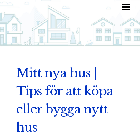
HEM
HITTA INSPIRATION
TOTALKOSTNAD
ANVÄND DIN FANTASI
BLOGG
Mitt nya hus |
Tips för att köpa
eller bygga nytt
hus