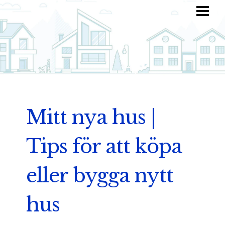
HEM
HITTA INSPIRATION
TOTALKOSTNAD
ANVÄND DIN FANTASI
BLOGG
Mitt nya hus |
Tips för att köpa
eller bygga nytt
hus