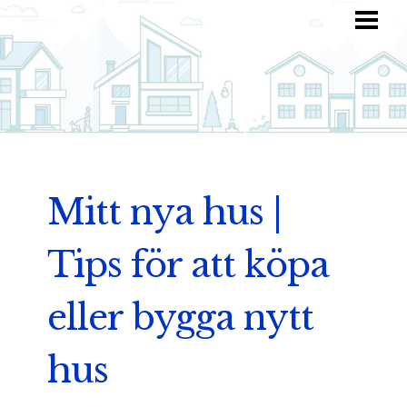
HEM
HITTA INSPIRATION
TOTALKOSTNAD
ANVÄND DIN FANTASI
BLOGG
Mitt nya hus |
Tips för att köpa
eller bygga nytt
hus