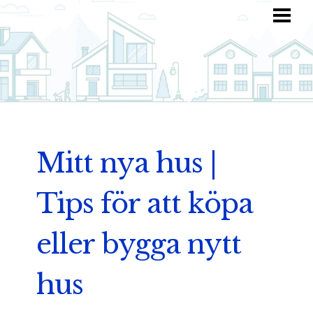
HEM
HITTA INSPIRATION
TOTALKOSTNAD
ANVÄND DIN FANTASI
BLOGG
Mitt nya hus |
Tips för att köpa
eller bygga nytt
hus