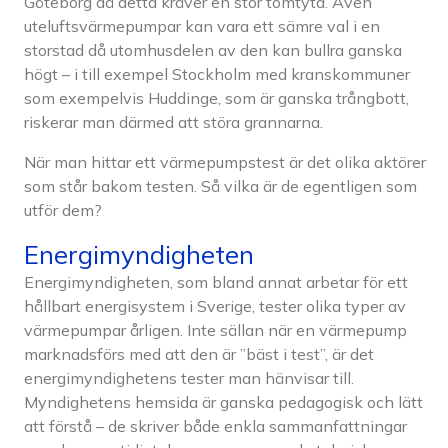
Göteborg då detta kräver en stor tomtyta. Även
uteluftsvärmepumpar kan vara ett sämre val i en
storstad då utomhusdelen av den kan bullra ganska
högt – i till exempel Stockholm med kranskommuner
som exempelvis Huddinge, som är ganska trångbott,
riskerar man därmed att störa grannarna.
När man hittar ett värmepumpstest är det olika aktörer
som står bakom testen. Så vilka är de egentligen som
utför dem?
Energimyndigheten
Energimyndigheten, som bland annat arbetar för ett
hållbart energisystem i Sverige, tester olika typer av
värmepumpar årligen. Inte sällan när en värmepump
marknadsförs med att den är ”bäst i test”, är det
energimyndighetens tester man hänvisar till.
Myndighetens hemsida är ganska pedagogisk och lätt
att förstå – de skriver både enkla sammanfattningar