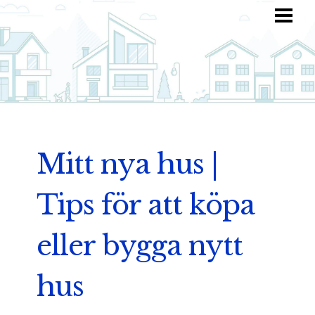
HEM
HITTA INSPIRATION
TOTALKOSTNAD
ANVÄND DIN FANTASI
BLOGG
Mitt nya hus |
Tips för att köpa
eller bygga nytt
hus