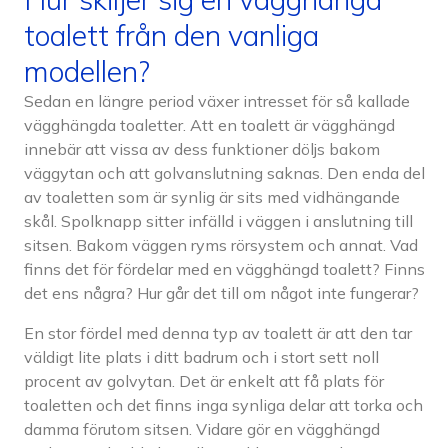
toalett från den vanliga
modellen?
Sedan en längre period växer intresset för så kallade
vägghängda toaletter. Att en toalett är vägghängd
innebär att vissa av dess funktioner döljs bakom
väggytan och att golvanslutning saknas. Den enda del
av toaletten som är synlig är sits med vidhängande
skål. Spolknapp sitter infälld i väggen i anslutning till
sitsen. Bakom väggen ryms rörsystem och annat. Vad
finns det för fördelar med en vägghängd toalett? Finns
det ens några? Hur går det till om något inte fungerar?
En stor fördel med denna typ av toalett är att den tar
väldigt lite plats i ditt badrum och i stort sett noll
procent av golvytan. Det är enkelt att få plats för
toaletten och det finns inga synliga delar att torka och
damma förutom sitsen. Vidare gör en vägghängd