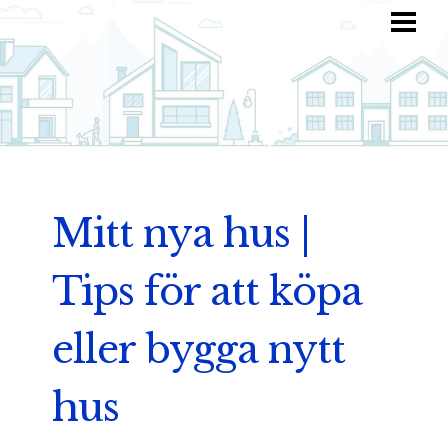
HEM
HITTA INSPIRATION
TOTALKOSTNAD
ANVÄND DIN FANTASI
BLOGG
Mitt nya hus |
Tips för att köpa
eller bygga nytt
hus